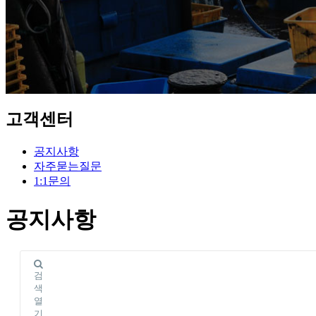
고객센터
공지사항
자주묻는질문
1:1문의
공지사항
검
색
열
기