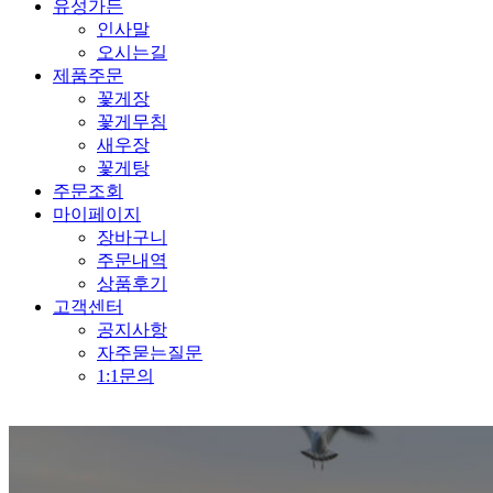
유성가든
인사말
오시는길
제품주문
꽃게장
꽃게무침
새우장
꽃게탕
주문조회
마이페이지
장바구니
주문내역
상품후기
고객센터
공지사항
자주묻는질문
1:1문의