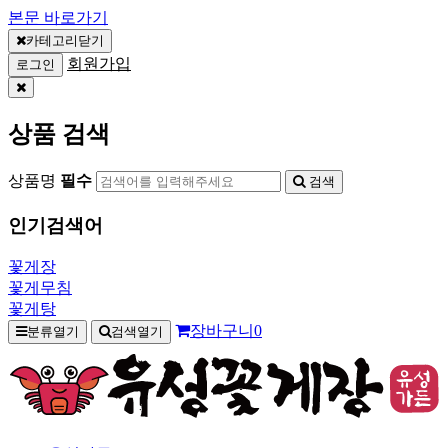
본문 바로가기
카테고리닫기
회원가입
로그인
상품 검색
상품명
필수
검색
인기검색어
꽃게장
꽃게무침
꽃게탕
장바구니
0
분류열기
검색열기