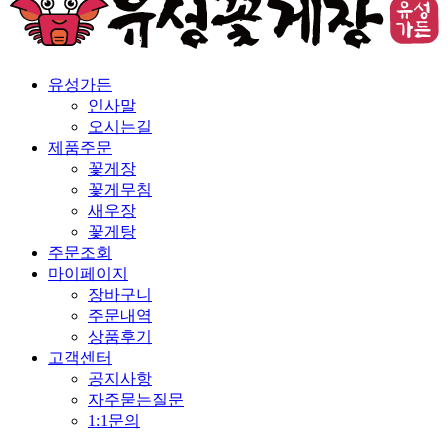
유성가든
인사말
오시는길
제품주문
꽃게장
꽃게무침
새우장
꽃게탕
주문조회
마이페이지
장바구니
주문내역
상품후기
고객센터
공지사항
자주묻는질문
1:1문의