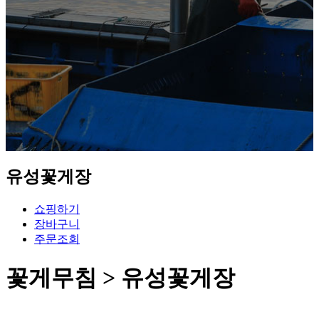
유성꽃게장
쇼핑하기
장바구니
주문조회
꽃게무침 > 유성꽃게장