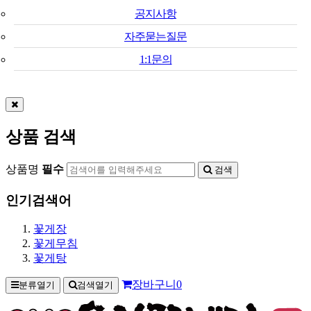
공지사항
자주묻는질문
1:1문의
상품 검색
상품명
필수
검색
인기검색어
꽃게장
꽃게무침
꽃게탕
장바구니
0
분류열기
검색열기