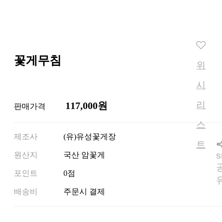
꽃게무침
위
시
리
117,000원
판매가격
스
제조사
(유)유성꽃게장
트
s
원산지
국산 암꽃게
포인트
0점
배송비
주문시 결제